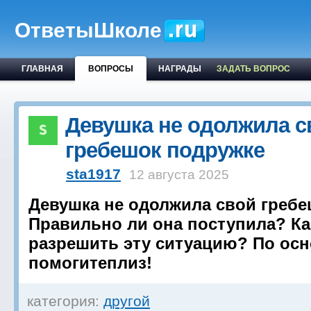
ОтветыШколе
ГЛАВНАЯ
ВОПРОСЫ
НАГРАДЫ
ЗАДАТЬ ВОПРОС
Девушка не одолжила с
гребешок подружке
sta1917
12 августа 2025
Девушка не одолжила свой гребе
Правильно ли она поступила? К
разрешить эту ситуацию? По ос
помогитеплиз!
категория:
другой