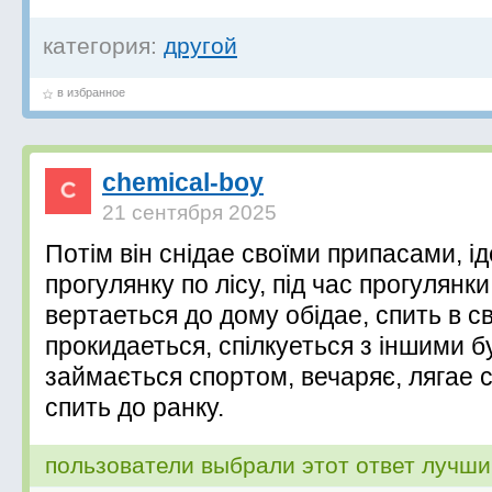
категория:
другой
в избранное
chemical-boy
21 сентября 2025
Потім він снідае своїми припасами, ід
прогулянку по лісу, під час прогулянки
вертаеться до дому обідае, спить в с
прокидаеться, спілкуеться з іншими 
займається спортом, вечаряє, лягае с
спить до ранку.
пользователи выбрали этот ответ лучш