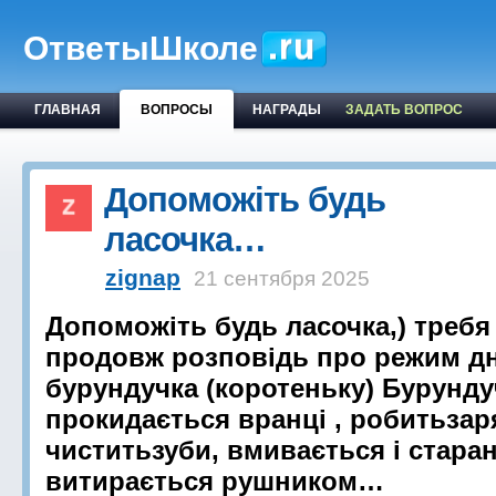
ОтветыШколе
ГЛАВНАЯ
ВОПРОСЫ
НАГРАДЫ
ЗАДАТЬ ВОПРОС
Допоможіть будь
ласочка…
zignap
21 сентября 2025
Допоможіть будь ласочка,) требя
продовж розповідь про режим д
бурундучка (коротеньку) Бурунду
прокидається вранці , робитьзар
чиститьзуби, вмивається і стара
витирається рушником…