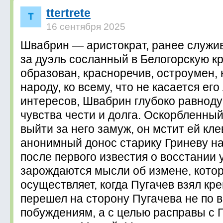
ttertrete
16 сентября 2025
Швабрин — аристократ, ранее служив
за дуэль сосланный в Белогорскую кр
образован, красноречив, остроумен, 
народу, ко всему, что не касается ег
интересов, Швабрин глубоко равноду
чувства чести и долга. Оскорбленны
выйти за него замуж, он мстит ей кл
анонимный донос старику Гриневу на
после первого известия о восстании
зарождаются мысли об измене, котор
осуществляет, когда Пугачев взял кр
перешел на сторону Пугачева не по
побуждениям, а с целью расправы с 