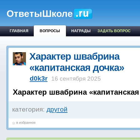
ОтветыШколе
ГЛАВНАЯ
ВОПРОСЫ
НАГРАДЫ
ЗАДАТЬ ВОПРОС
Характер швабрина
«капитанская дочка»
d0k3r
16 сентября 2025
Характер швабрина «капитанская
категория:
другой
в избранное