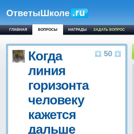
ОтветыШколе
ГЛАВНАЯ
ВОПРОСЫ
НАГРАДЫ
ЗАДАТЬ ВОПРОС
Когда
50
линия
горизонта
человеку
кажется
дальше