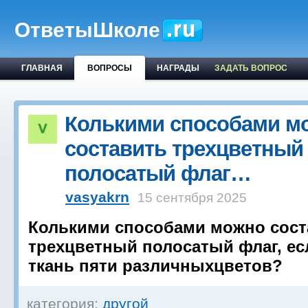
ОтветыШколе
ГЛАВНАЯ
ВОПРОСЫ
НАГРАДЫ
ЗАДАТЬ ВОПРОС
Колькими способами м
составить трехцветный
полосатый флаг…
vasyakrn
15 сентября 2025
Колькими способами можно сост
трехцветный полосатый флаг, ес
ткань пяти различныхцветов?
категория:
другой