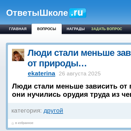
ОтветыШколе
ГЛАВНАЯ
ВОПРОСЫ
НАГРАДЫ
ЗАДАТЬ ВОПРОС
Люди стали меньше зав
от природы…
ekaterina
26 августа 2025
Люди стали меньше зависить от 
они нучились орудия труда из че
категория:
другой
в избранное