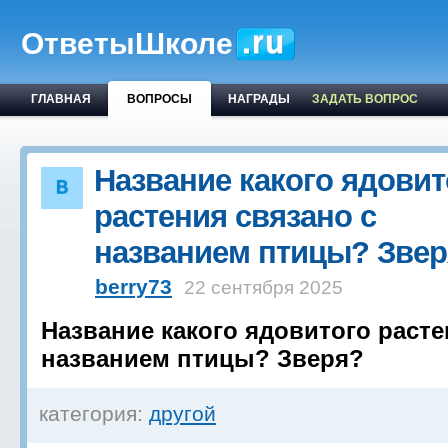
ОтветыШколе
ГЛАВНАЯ
ВОПРОСЫ
НАГРАДЫ
ЗАДАТЬ ВОПРОС
Название какого ядовит
растения связано с
названием птицы? Зве
berry73
22 сентября 2025
Название какого ядовитого расте
названием птицы? Зверя?
категория:
другой