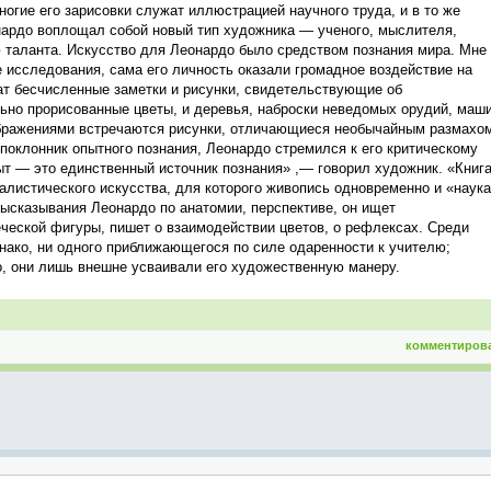
огие его зарисовки служат иллюстрацией научного труда, и в то же
нардо воплощал собой новый тип художника — ученого, мыслителя,
 таланта. Искусство для Леонардо было средством познания мира. Мне
е исследования, сама его личность оказали громадное воздействие на
ат бесчисленные заметки и рисунки, свидетельствующие об
ьно прорисованные цветы, и деревья, наброски неведомых орудий, маш
ображениями встречаются рисунки, отличающиеся необычайным размахо
оклонник опытного познания, Леонардо стремился к его критическому
т — это единственный источник познания» ,— говорил художник. «Книг
алистического искусства, для которого живопись одновременно и «наука
высказывания Леонардо по анатомии, перспективе, он ищет
ческой фигуры, пишет о взаимодействии цветов, о рефлексах. Среди
нако, ни одного приближающегося по силе одаренности к учителю;
о, они лишь внешне усваивали его художественную манеру.
комментиров