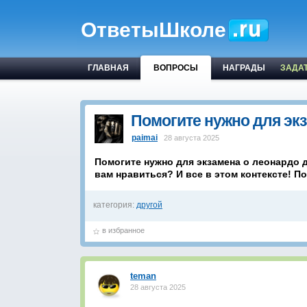
ОтветыШколе
ГЛАВНАЯ
ВОПРОСЫ
НАГРАДЫ
ЗАДА
Помогите нужно для экз
paimai
28 августа 2025
Помогите нужно для экзамена о леонардо 
вам нравиться? И все в этом контексте! 
категория:
другой
в избранное
teman
28 августа 2025