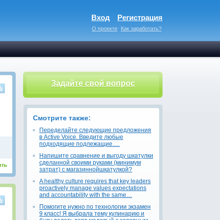
Вход
Регистрация
О проекте
Как заработать?
Задайте свой вопрос
Смотрите также:
Переделайте следующие предложения
в Active Voice. Введите любые
подходящие подлежащие.…
Напишите сравнение и выгоду шкатулки
сделанной своими руками (минимум
ить
затрат) с магазиннойшкатулкой?
A healthy culture requires that key leaders
proactively manage values expectations
and accountability with the same…
Помогите нужно по технологии экзамен
9 класс! Я выбрала тему кулинарию и