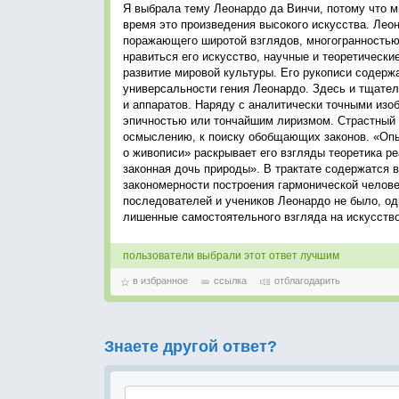
Я выбрала тему Леонардо да Винчи, потому что мн
время это произведения высокого искусства. Лео
поражающего широтой взглядов, многогранностью
нравиться его искусство, научные и теоретически
развитие мировой культуры. Его рукописи содерж
универсальности гения Леонардо. Здесь и тщател
и аппаратов. Наряду с аналитически точными из
эпичностью или тончайшим лиризмом. Страстный п
осмыслению, к поиску обобщающих законов. «Опы
о живописи» раскрывает его взгляды теоретика ре
законная дочь природы». В трактате содержатся 
закономерности построения гармонической челове
последователей и учеников Леонардо не было, од
лишенные самостоятельного взгляда на искусств
пользователи выбрали этот ответ лучшим
в избранное
ссылка
отблагодарить
Знаете другой ответ?