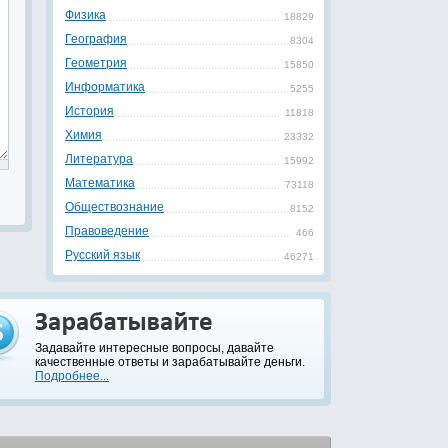
Физика
18829
География
8304
Геометрия
15850
Информатика
5255
История
11818
Химия
23332
Литература
15992
Математика
73118
Обществознание
8152
Правоведение
466
Русский язык
46271
Задавайте интересные вопросы, давайте
качественные ответы и зарабатывайте деньги.
Подробнее...