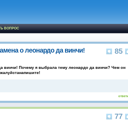
ТЬ ВОПРОС
амена о леонардо да винчи!
85
да винчи! Почему я выбрала тему леонардо да винчи? Чем он
Пожалуйстанапишите!
ответ
77