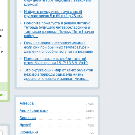
буду делать торт медовый с заварным
кремом!
Найдите сумму используя способ
круглого числа 5 р 89 к +1 р 75 к=?
Помогите пожалуста я решаю летнюю
тетрадь будущего четвероклассника а
ин
там такие вопросы: Почему Петр I начал
м,
войну…
Газы называют «несовместимыми»,
а
если они при обычных температуре и
 и
давлении способны вступать в реакцию
Помогите поставить скобки так чтоб
ответ был верным 15+7*18:6-9+8=19
Это окружающий мир от каких объектов
неживой природы зависела жизнь
древнего человека и зависит жизнь…
ать
Алгебра
27400
Английский язык
14822
Биология
14216
Другой
7369
Экономика
720