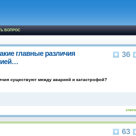
ТЬ ВОПРОС
Какие главные различия
36
рией…
личия существуют между аварией и катастрофой?
ответ
63