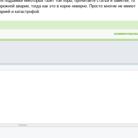
е подшивки некоторых газет той поры, прочитаете статьи и заметки, то
рожной аварии, тогда как это в корне неверно. Просто многие не имеют
арией и катастрофой.
комментиров