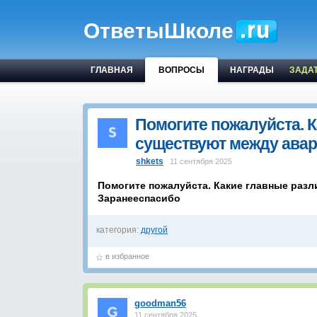
ОтветыШколе
ГЛАВНАЯ
ВОПРОСЫ
НАГРАДЫ
ЗАДА
Помогите пожалуйста. 
существуют между ава
shkets
11 сентября 2025
Помогите пожалуйста. Какие главные раз
Заранееспасибо
категория:
другой
в избранное
goodman56
11 сентября 2025