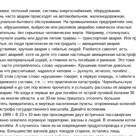
овки, поточной линии, системы энергоснабжения, оборудования,
ень часто аварии происходят на автомобильном, железнодорожном,
мунально-бытового обслуживания. На промышленных предприятиях они,
и, обрушениями, выбросом или разливом аварийно химически опасных
ительны, без серьезных человеческих жертв. Например, столкнулись
лучили ушибы или другие легкие травмы — транспортная авария. Или п
лья, но люди практически не пострадали — авиационная авария.
ствиями, крупная авария с гибелью людей. Разбился самолет, есть
вают аварией, хотя на деле это самая настоящая авиационная катастроф
ько материальный ущерб, а главное есть погибшие и раненые. Это тоже
о часто употреблялось слово «крушение». Крушение понятие довольно
 на что рассчитывал, надеялся человек — рухнуло, исчезло, погибло…
В этом случае слово «крушение» говорит, в первую очередь, о гибели и
движного состава, т.е. — это практически катастрофа. Чернобыльскую
варией и до сих пор можно прочитать и услышать рассказы об аварии н
аварию. Но когда в первые же дни погибли от острой лучевой болезни 30
 на многие области, а из 30-км зоны пришлось отселить большое
ипять превратились в мертвые населенные пункты, огороженные колючей
атастрофа государственного масштаба. Давайте вспомним
1989 г. В 23 ч 10 мин при прохождении двух встречных пассажирских
енно охватило огромную территорию, вагоны и людей. В огненном котле
погибли. А случилось такое из-за повреждения продуктопровода и утечки
зина. Большинство вагонов двух поездов сгорели, остались лишь