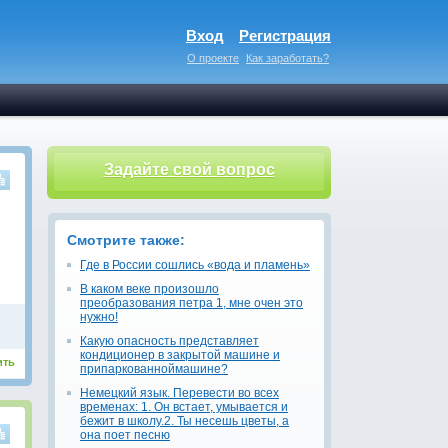
Вход
Регистрация
О проекте
Как заработать?
Задайте свой вопрос
Смотрите также:
Где в России сошлись «вода и пламень»
В каком веке произошло
преобразования петра 1, мне очен это
нужно!
Какую опасность представляет
кондиционер в закрытой машине и
ить
припаркованноймашине?
Немецкий язык. Перевести во всех
временах: 1. Он встает, умывается и
бежит в школу.2. Ты несешь цветы, а
она поет песню