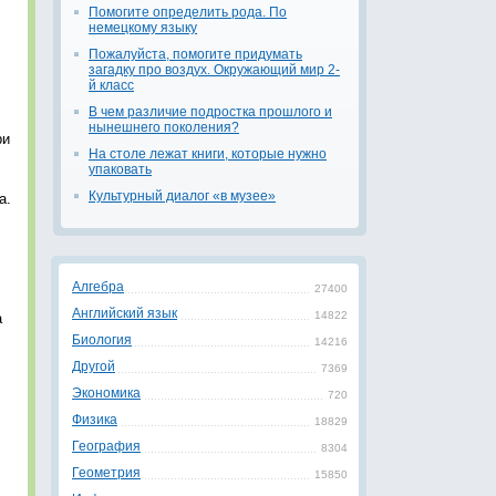
Помогите определить рода. По
немецкому языку
Пожалуйста, помогите придумать
загадку про воздух. Окружающий мир 2-
й класс
В чем различие подростка прошлого и
нынешнего поколения?
ри
На столе лежат книги, которые нужно
упаковать
Культурный диалог «в музее»
а.
Алгебра
27400
Английский язык
14822
а
Биология
14216
Другой
7369
Экономика
720
Физика
18829
География
8304
Геометрия
15850