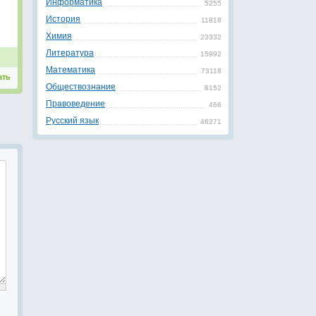
Информатика
5255
История
11818
Химия
23332
Литература
15992
Математика
73118
ать
Обществознание
8152
Правоведение
466
Русский язык
46271