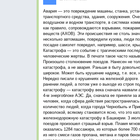
Авария — это повреждение машины, станка, устан
транспортного средства, здания, сооружения. Оч
воздушном и водном транспорте, в системах ком
как правило, сопровождаются взрывами, пожарам
веществ (АХОВ). Эти происшествия не столь знач
несколько автомашин, повредили кузова, люди по
посадке самолет повредил, например, шасси, кры
Катастрофа — это событие с трагическими послед
человеческие жертвы. В печати такое часто назы
Произошло столкновение поездов. Нанесен не тол
катастрофа, а не авария. Раньше в быту довольн
широкое. Может быть крушение надежд, т.е. все,
Нередко писали о крушениях на железной дороге. 
ранении людей, а потом уже о выходе из строя по
катастрофу — катастрофу века сначала назвали а
4-м энергоблоке АЭС. Да, сначала ее приняли за 
человек, когда сфера действия распространилась
количество людей, когда города Чернобыль и Пр
проволокой, всякому становится ясно, что это к
железнодорожную катастрофу в Башкирии. 3 июля 
поездов произошел страшный взрыв. Пламя мгнов
оказались 1284 пассажира, из которых более 700 
из него смеси газов пропана, метана и паров бен