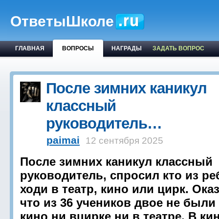
ОтветыШколе
ГЛАВНАЯ
ВОПРОСЫ
НАГРАДЫ
ЗАДАТЬ ВОПРОС
После зимних каникул
классный
руководитель…
paimai
12 сентября 2025
После зимних каникул классный
руководитель, спросил кто из ре
ходи в театр, кино или цирк. Ока
что из 36 учеников двое не были
кино ни вцирке ни в театре. В ки