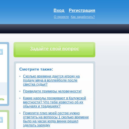
Вход
Регистрация
О проекте
Как заработать?
Задайте свой вопрос
Смотрите также:
Сколько времени дается игроку на
подачу мяча в воллейболе после
свистка судьи?
Привидите примеры человечности!
Какие народы проживают в Калужской
ить
местности? Что тебе известно об их
обычаях и традициях?
Помогите плиз моей сестре нужно
ответить на вопросы 1 сколько времени
было на часах когда винни решил
зделать зарядку