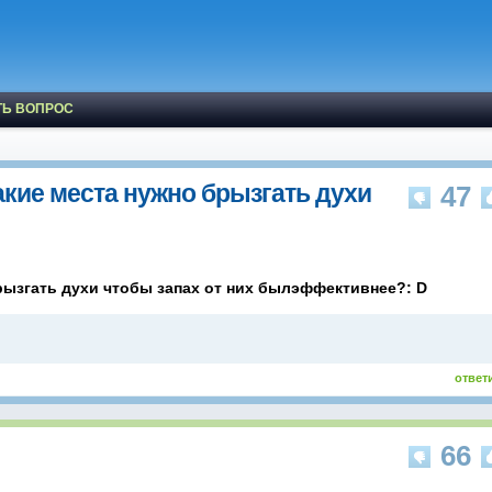
ТЬ ВОПРОС
кие места нужно брызгать духи
47
рызгать духи чтобы запах от них былэффективнее?: D
ответ
66