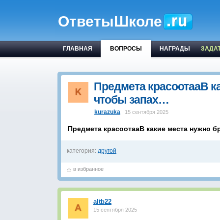
ОтветыШколе
ГЛАВНАЯ
ВОПРОСЫ
НАГРАДЫ
ЗАДА
Предмета красоотааВ ка
чтобы запах…
kurazuka
15 сентября 2025
Предмета красоотааВ какие места нужно б
категория:
другой
в избранное
altb22
15 сентября 2025