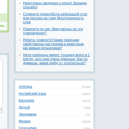
Некоторые сведения о клене! Зарание
спасибо!
Сочините пожалуйста небольшой стих
или рассказ на тему Многозначность
слов
ать
Помогите по окр. Миру верны ли эти
утверждения?
Ребята, помогите! Какие признаки
свойственны растениям и животным,
как живым организмам?
Нити грибницы имеют толщину всего в 1
клетку, зато они очень длинные. Как ты
думаешь, какая грибу от этогопольза?
Алгебра
27400
Английский язык
14822
Биология
14216
Другой
7369
Экономика
720
Физика
18829
География
8304