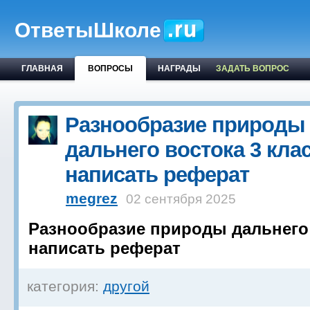
ОтветыШколе
ГЛАВНАЯ
ВОПРОСЫ
НАГРАДЫ
ЗАДАТЬ ВОПРОС
Разнообразие природы
дальнего востока 3 кла
написать реферат
megrez
02 сентября 2025
Разнообразие природы дальнего 
написать реферат
категория:
другой