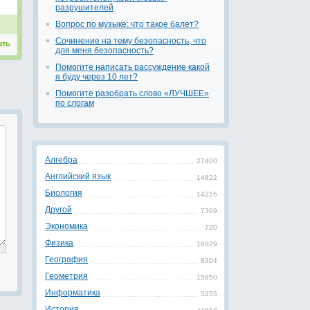
разрушителей
Вопрос по музыке: что такое балет?
Сочинение на тему безопасность, что
ать
для меня безопасность?
Помогите написать рассуждение какой
я буду через 10 лет?
Помогите разобрать слово «ЛУЧШЕЕ»
по слогам
Алгебра
27400
Английский язык
14822
Биология
14216
Другой
7369
Экономика
720
Физика
18829
География
8304
Геометрия
15850
Информатика
5255
История