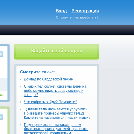
Вход
Регистрация
О проекте
Как заработать?
Задайте свой вопрос
Смотрите также:
Доклад по бардовской песне
С каких тел солнеч системы днем на
небе можно видеть сразу солнце и
звезды?
ить
Что собрать войду? Помогите?
1) Какие тела называются упругими?
Приведите примеры упругих тел.2)
Какие тела называются пластичными?
Подчеркни зеленым карандашом
болотных производителей, красным-
потребителей, коричневым-