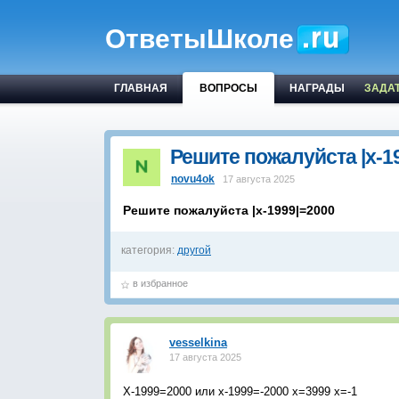
ОтветыШколе
ГЛАВНАЯ
ВОПРОСЫ
НАГРАДЫ
ЗАДА
Решите пожалуйста |x-1
novu4ok
17 августа 2025
Решите пожалуйста |x-1999|=2000
категория:
другой
в избранное
vesselkina
17 августа 2025
Х-1999=2000 или х-1999=-2000 х=3999 х=-1