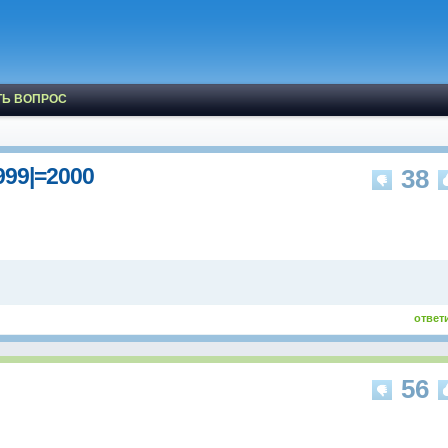
ТЬ ВОПРОС
999|=2000
38
ответ
56