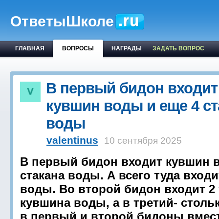
ОтветыШколе
ГЛАВНАЯ
ВОПРОСЫ
НАГРАДЫ
ЗАДАТЬ ВОПРОС
В первый бидон входит
кувшин воды и еще 4 ст
воды
valentinus
10 сентября 2025
В первый бидон входит кувшин в
стакана воды. А всего туда входи
воды. Во второй бидон входит 2 
кувшина воды, а в третий- столь
в первый и второй бидоны вмест