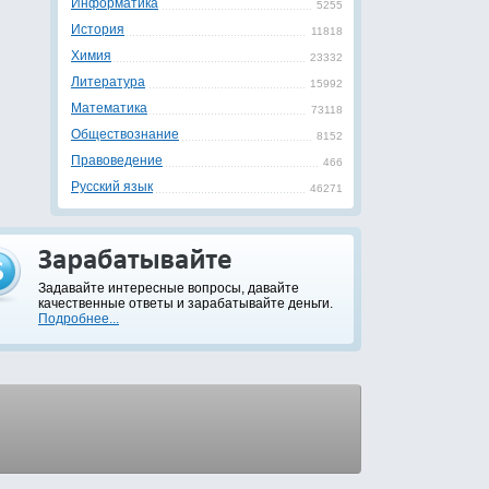
Информатика
5255
История
11818
Химия
23332
Литература
15992
Математика
73118
Обществознание
8152
Правоведение
466
Русский язык
46271
Задавайте интересные вопросы, давайте
качественные ответы и зарабатывайте деньги.
Подробнее...