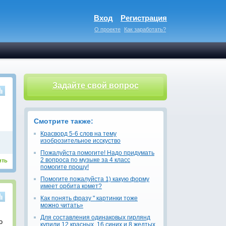
Вход
Регистрация
О проекте
Как заработать?
Задайте свой вопрос
Смотрите также:
Красворд 5-6 слов на тему
изоброзительное исскуство
Пожалуйста помогите! Надо придумать
2 вопроса по музыке за 4 класс
ить
помогите прошу!
Помогите пожалуйста 1) какую форму
имеет орбита комет?
Как понять фразу " картинки тоже
можно читать»
Для составления одинаковых гирлянд
о
купили 12 красных, 16 синих и 8 жедтых