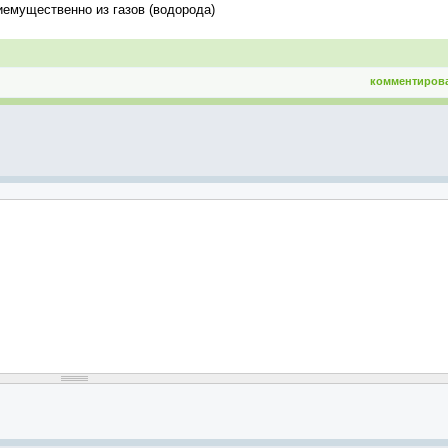
иемущественно из газов (водорода)
комментиров