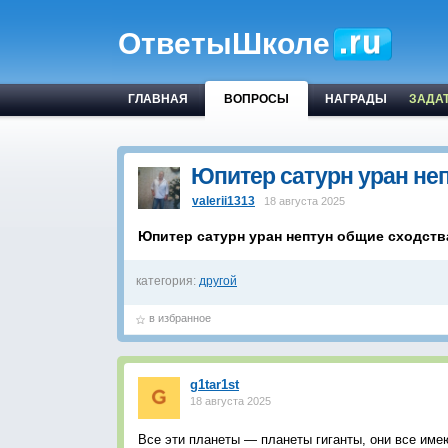
ОтветыШколе
ГЛАВНАЯ
ВОПРОСЫ
НАГРАДЫ
ЗАДА
Юпитер сатурн уран неп
valerii1313
18 августа 2025
Юпитер сатурн уран нептун общие сходств
категория:
другой
в избранное
g1tar1st
18 августа 2025
Все эти планеты — планеты гиганты, они все име