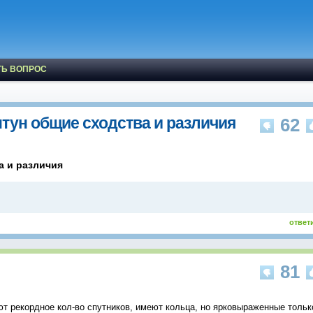
ТЬ ВОПРОС
тун общие сходствa и различия
62
a и различия
ответ
81
ют рекордное кол-во спутников, имеют кольца, но ярковыраженные тольк