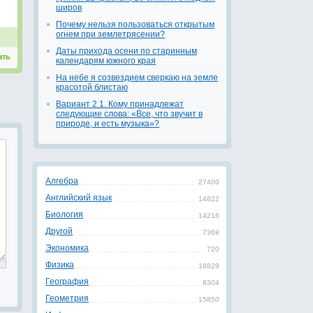
широв
Почему нельзя пользоваться открытым
огнем при землетрясении?
Даты прихода осени по старинным
ать
календарям южного края
На небе я созвездием сверкаю на земле
красотой блистаю
Вариант 2 1. Кому принадлежат
следующие слова: «Все, что звучит в
природе, и есть музыка»?
Алгебра
27400
Английский язык
14822
Биология
14216
Другой
7369
Экономика
720
Физика
18829
География
8304
Геометрия
15850